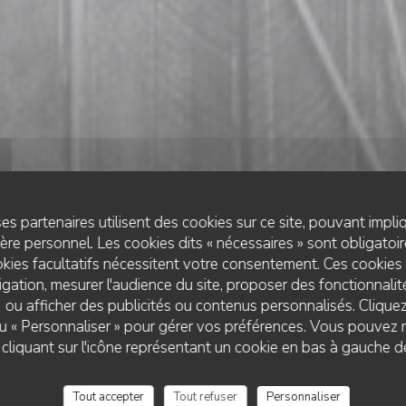
es partenaires utilisent des cookies sur ce site, pouvant impli
re personnel. Les cookies dits « nécessaires » sont obligatoire
kies facultatifs nécessitent votre consentement. Ces cookies 
gation, mesurer l'audience du site, proposer des fonctionnalité
 ou afficher des publicités ou contenus personnalisés. Clique
RESTAURANT TRADITIONNEL
 ou « Personnaliser » pour gérer vos préférences. Vous pouvez 
•
ROUPELDANGE
L'EFFET BOEUF
liquant sur l'icône représentant un cookie en bas à gauche d
L'Effet Boeuf
Tout accepter
Tout refuser
Personnaliser