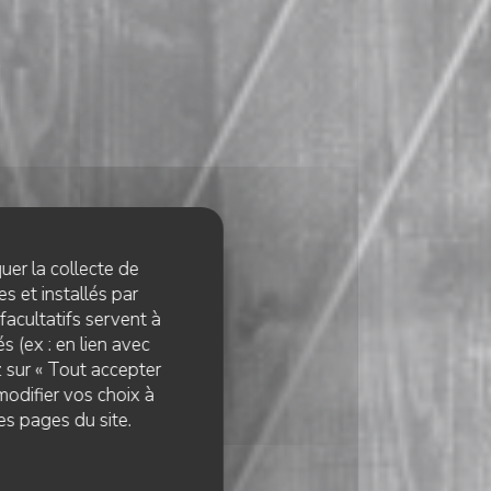
quer la collecte de
s et installés par
facultatifs servent à
s (ex : en lien avec
z sur « Tout accepter
modifier vos choix à
es pages du site.