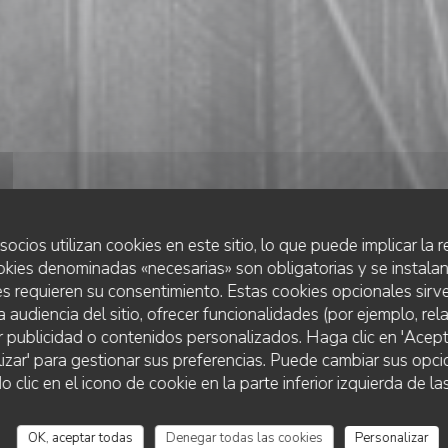
socios utilizan cookies en este sitio, lo que puede implicar la
okies denominadas «necesarias» son obligatorias y se instalan
s requieren su consentimiento. Estas cookies opcionales sirve
a audiencia del sitio, ofrecer funcionalidades (por ejemplo, re
r publicidad o contenidos personalizados. Haga clic en 'Acept
RESTAURANT TRADITIONNEL
lizar' para gestionar sus preferencias. Puede cambiar sus opci
•
ROUPELDANGE
L'EFFET BOEUF
lic en el icono de cookie en la parte inferior izquierda de las
L'Effet Boeuf
OK, aceptar todas
Denegar todas las cookies
Personalizar