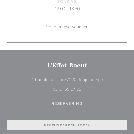
ZONDAG
12:00 - 13:30
* Alleen reserveringen
L'Effet Boeuf
((opent in een n
1 Rue de la Nied 57220 Roupeldange
03 87 55 87 02
RESERVERING
RESERVEER EEN TAFEL