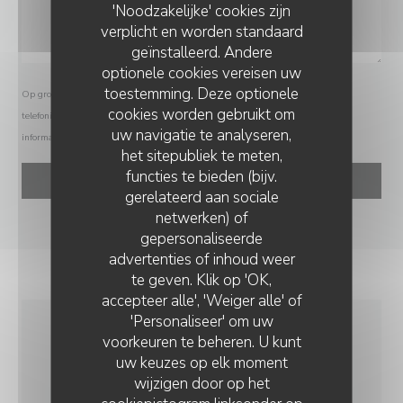
'Noodzakelijke' cookies zijn
verplicht en worden standaard
geïnstalleerd. Andere
optionele cookies vereisen uw
toestemming. Deze optionele
Op grond van de privacywetgeving heeft u het recht om u af te melden voor
cookies worden gebruikt om
telefonische marketing via het Bel-me-niet Register:
bel-me-niet.nl
. Voor meer
uw navigatie te analyseren,
informatie over hoe wij uw gegevens verwerken, zie ons
privacybeleid
.
het sitepubliek te meten,
functies te bieden (bijv.
gerelateerd aan sociale
netwerken) of
gepersonaliseerde
L'EFFET BOEUF
advertenties of inhoud weer
te geven. Klik op 'OK,
accepteer alle', 'Weiger alle' of
'Personaliseer' om uw
voorkeuren te beheren. U kunt
ALGEMENE
uw keuzes op elk moment
INFORMATIE
wijzigen door op het