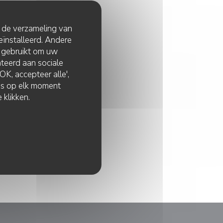
t de verzameling van
eïnstalleerd. Andere
 gebruikt om uw
lateerd aan sociale
K, accepteer alle',
zes op elk moment
 klikken.